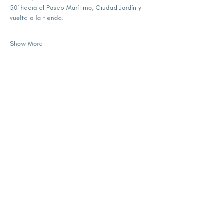
50' hacia el Paseo Marítimo, Ciudad Jardín y 
vuelta a la tienda.
Show More
Share this event
subscribe for updates
Enter your email here
Sign Up