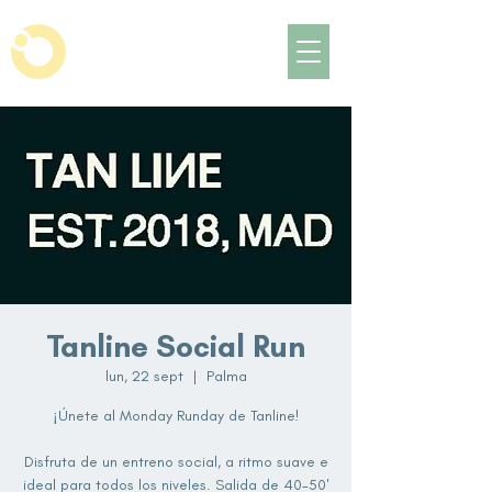
Tanline Social Run
lun, 22 sept
  |  
Palma
¡Únete al Monday Runday de Tanline!
Disfruta de un entreno social, a ritmo suave e
ideal para todos los niveles. Salida de 40-50'