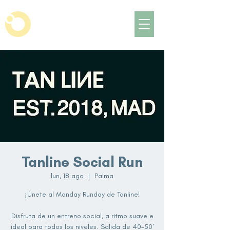
Tanline Social Run
lun, 18 ago
  |  
Palma
¡Únete al Monday Runday de Tanline!
Disfruta de un entreno social, a ritmo suave e
ideal para todos los niveles. Salida de 40-50'