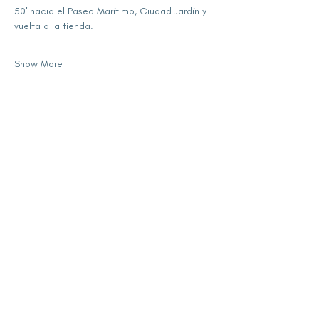
50' hacia el Paseo Marítimo, Ciudad Jardín y 
vuelta a la tienda.
Show More
Share this event
subscribe for updates
Enter your email here
Sign Up