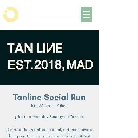
Tanline Social Run
lun, 23 jun
  |  
Palma
¡Únete al Monday Runday de Tanline!
Disfruta de un entreno social, a ritmo suave e
ideal para todos los niveles. Salida de 40-50'