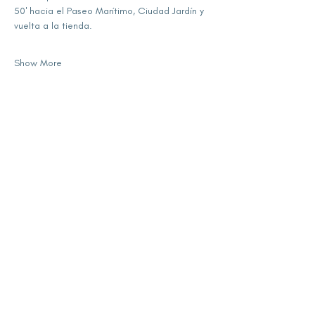
50' hacia el Paseo Marítimo, Ciudad Jardín y 
vuelta a la tienda.
Show More
Share this event
subscribe for updates
Enter your email here
Sign Up